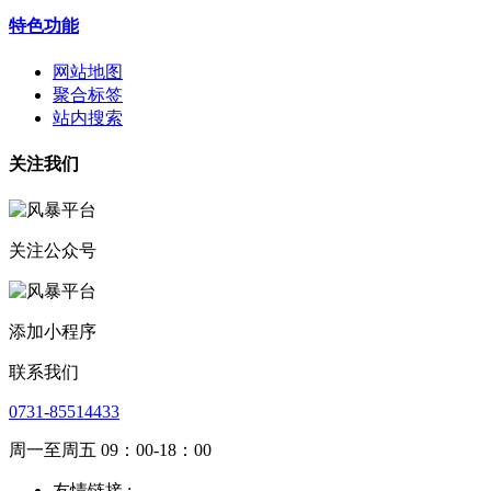
特色功能
网站地图
聚合标签
站内搜索
关注我们
关注公众号
添加小程序
联系我们
0731-85514433
周一至周五 09：00-18：00
友情链接 :