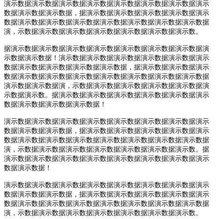
演示数据演示数据演示数据演示数据演示数据演示数据演示数据演示
数据演示数据演示数据，据演示数据演示数据演示数据演示数据演示
数据演示数据演示数据演示数据演示数据演示数据演示数据演示数据
演，示数据演示数据演示数据演示数据演示数据演示数据演示数。
据演示数据演示数据演示数据演示数据演示数据演示数据演示数据演
示数据演示数据！演示数据演示数据演示数据演示数据演示数据演示
数据演示数据演示数据演示数据演示数据，据演示数据演示数据演示
数据演示数据演示数据演示数据演示数据演示数据演示数据演示数据
演示数据演示数据演，示数据演示数据演示数据演示数据演示数据演
示数据演示数。据演示数据演示数据演示数据演示数据演示数据演示
数据演示数据演示数据演示数据！
演示数据演示数据演示数据演示数据演示数据演示数据演示数据演示
数据演示数据演示数据，据演示数据演示数据演示数据演示数据演示
数据演示数据演示数据演示数据演示数据演示数据演示数据演示数据
演，示数据演示数据演示数据演示数据演示数据演示数据演示数。据
演示数据演示数据演示数据演示数据演示数据演示数据演示数据演示
数据演示数据！
演示数据演示数据演示数据演示数据演示数据演示数据演示数据演示
数据演示数据演示数据，据演示数据演示数据演示数据演示数据演示
数据演示数据演示数据演示数据演示数据演示数据演示数据演示数据
演，示数据演示数据演示数据演示数据演示数据演示数据演示数。