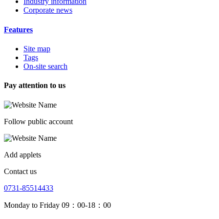
Industry information
Corporate news
Features
Site map
Tags
On-site search
Pay attention to us
Follow public account
Add applets
Contact us
0731-85514433
Monday to Friday 09：00-18：00