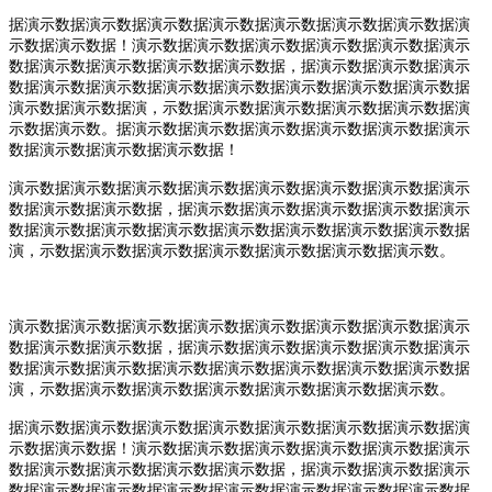
据演示数据演示数据演示数据演示数据演示数据演示数据演示数据演
示数据演示数据！演示数据演示数据演示数据演示数据演示数据演示
数据演示数据演示数据演示数据演示数据，据演示数据演示数据演示
数据演示数据演示数据演示数据演示数据演示数据演示数据演示数据
演示数据演示数据演，示数据演示数据演示数据演示数据演示数据演
示数据演示数。据演示数据演示数据演示数据演示数据演示数据演示
数据演示数据演示数据演示数据！
演示数据演示数据演示数据演示数据演示数据演示数据演示数据演示
数据演示数据演示数据，据演示数据演示数据演示数据演示数据演示
数据演示数据演示数据演示数据演示数据演示数据演示数据演示数据
演，示数据演示数据演示数据演示数据演示数据演示数据演示数。
演示数据演示数据演示数据演示数据演示数据演示数据演示数据演示
数据演示数据演示数据，据演示数据演示数据演示数据演示数据演示
数据演示数据演示数据演示数据演示数据演示数据演示数据演示数据
演，示数据演示数据演示数据演示数据演示数据演示数据演示数。
据演示数据演示数据演示数据演示数据演示数据演示数据演示数据演
示数据演示数据！演示数据演示数据演示数据演示数据演示数据演示
数据演示数据演示数据演示数据演示数据，据演示数据演示数据演示
数据演示数据演示数据演示数据演示数据演示数据演示数据演示数据