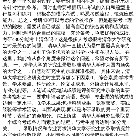
考研是一个长期的过程，要针对复习的不足，提前做好计划，
有针对性的备考。 同时也需要根据历年考试的入口和题型进
行复习和练习，积极参加模拟考试，熟悉考试流程，锻炼应试
能力。 总之，考研430可以考虑的学校很多，但是想要考上理
想的院校，需要从自己做起，提高自己的综合素质和应试能
力，同时选择适合自己的院校，充分备考，争取优异的成绩。
考研430分能考上清华吗？这是很多人考虑报考清华大学研究
生时最关心的问题。 清华大学一直被认为是中国最具竞争力
的大学之一，吸引了许多优秀的应届毕业生和在职人员。 在
这里，我们将从多个角度来探讨这个问题，希望对你有所帮
助。 一、清华大学的研究生录取标准清华大学作为国内顶尖
的大学之一，自然对研究生的录取标准很高。 具体来说，清
华大学在招收研究生时主要考虑以下因素:1。综合素质:学术背
景、学术要点、科研经历、论文及成果、外语及计算机水平、
专业技能等。 2.笔试成绩:笔试成绩是评价研究生录取的重要
参考指标之一，要求申请者的英语、数学、专业课的笔试成绩
达到一定水平。 3.学术成果:包括科研成果、竞赛获奖、实践
经验等学术活动。 4.面试表现:面试是考研录取的另一个重要
环节，表现好的会加分。 综上所述，清华大学研究生录取是
一个综合考虑各方面素质的过程，与考生是否达到430分无
关。 二、录取情况和专业要求清华大学研究生的录取情况并
不完全由分数决定。不同专业不同批次的录取标准也不一样