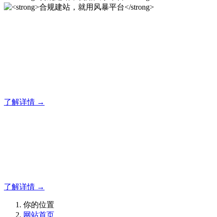
合规建站，就用风暴平台
风暴平台企业建站系统的研发，为你提供合规、安全、专业的
官网解决方案！
了解详情 →
合规建站，就用风暴平台
合规建站，就用风暴平台
了解详情 →
你的位置
网站首页