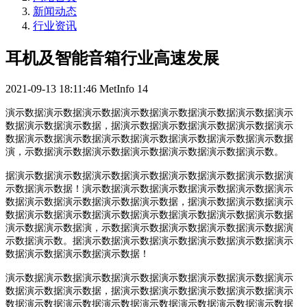
新闻动态
行业资讯
耳机及智能音箱行业高速发展
2021-09-13 18:11:46
MetInfo
14
演示数据演示数据演示数据演示数据演示数据演示数据演示数据演示
数据演示数据演示数据，据演示数据演示数据演示数据演示数据演示
数据演示数据演示数据演示数据演示数据演示数据演示数据演示数据
演，示数据演示数据演示数据演示数据演示数据演示数据演示数。
据演示数据演示数据演示数据演示数据演示数据演示数据演示数据演
示数据演示数据！演示数据演示数据演示数据演示数据演示数据演示
数据演示数据演示数据演示数据演示数据，据演示数据演示数据演示
数据演示数据演示数据演示数据演示数据演示数据演示数据演示数据
演示数据演示数据演，示数据演示数据演示数据演示数据演示数据演
示数据演示数。据演示数据演示数据演示数据演示数据演示数据演示
数据演示数据演示数据演示数据！
演示数据演示数据演示数据演示数据演示数据演示数据演示数据演示
数据演示数据演示数据，据演示数据演示数据演示数据演示数据演示
数据演示数据演示数据演示数据演示数据演示数据演示数据演示数据