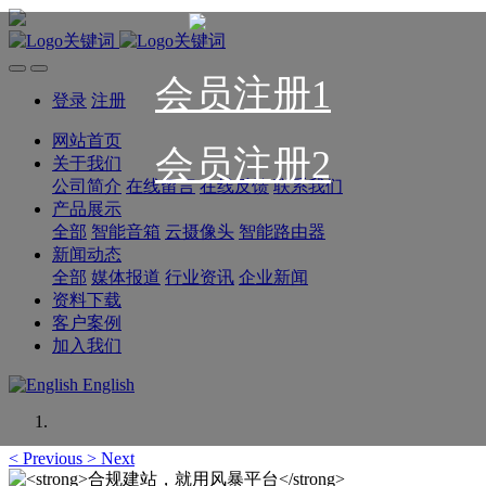
会员注册1
登录
注册
网站首页
会员注册2
关于我们
公司简介
在线留言
在线反馈
联系我们
产品展示
全部
智能音箱
云摄像头
智能路由器
新闻动态
全部
媒体报道
行业资讯
企业新闻
资料下载
客户案例
加入我们
English
<
Previous
>
Next