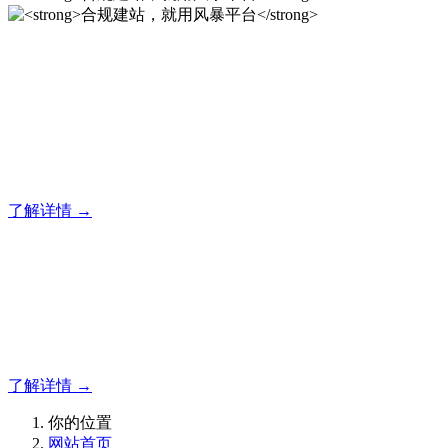
合规建站，就用风暴平台
风暴平台企业建站系统的研发，为你提供合规、安全、专业的
官网解决方案！
了解详情 →
合规建站，就用风暴平台
合规建站，就用风暴平台
了解详情 →
你的位置
网站首页