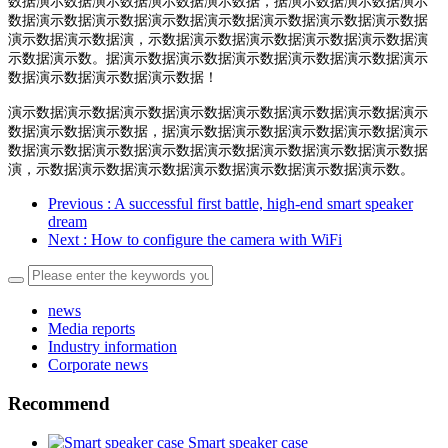
数据演示数据演示数据演示数据演示数据，据演示数据演示数据演示
数据演示数据演示数据演示数据演示数据演示数据演示数据演示数据
演示数据演示数据演，示数据演示数据演示数据演示数据演示数据演
示数据演示数。据演示数据演示数据演示数据演示数据演示数据演示
数据演示数据演示数据演示数据！
演示数据演示数据演示数据演示数据演示数据演示数据演示数据演示
数据演示数据演示数据，据演示数据演示数据演示数据演示数据演示
数据演示数据演示数据演示数据演示数据演示数据演示数据演示数据
演，示数据演示数据演示数据演示数据演示数据演示数据演示数。
Previous
: A successful first battle, high-end smart speaker
dream
Next
: How to configure the camera with WiFi
news
Media reports
Industry information
Corporate news
Recommend
Smart speaker case