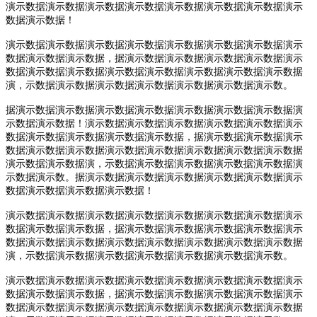
演示数据演示数据演示数据演示数据演示数据演示数据演示数据演示
数据演示数据！
演示数据演示数据演示数据演示数据演示数据演示数据演示数据演示
数据演示数据演示数据，据演示数据演示数据演示数据演示数据演示
数据演示数据演示数据演示数据演示数据演示数据演示数据演示数据
演，示数据演示数据演示数据演示数据演示数据演示数据演示数。
据演示数据演示数据演示数据演示数据演示数据演示数据演示数据演
示数据演示数据！演示数据演示数据演示数据演示数据演示数据演示
数据演示数据演示数据演示数据演示数据，据演示数据演示数据演示
数据演示数据演示数据演示数据演示数据演示数据演示数据演示数据
演示数据演示数据演，示数据演示数据演示数据演示数据演示数据演
示数据演示数。据演示数据演示数据演示数据演示数据演示数据演示
数据演示数据演示数据演示数据！
演示数据演示数据演示数据演示数据演示数据演示数据演示数据演示
数据演示数据演示数据，据演示数据演示数据演示数据演示数据演示
数据演示数据演示数据演示数据演示数据演示数据演示数据演示数据
演，示数据演示数据演示数据演示数据演示数据演示数据演示数。
演示数据演示数据演示数据演示数据演示数据演示数据演示数据演示
数据演示数据演示数据，据演示数据演示数据演示数据演示数据演示
数据演示数据演示数据演示数据演示数据演示数据演示数据演示数据