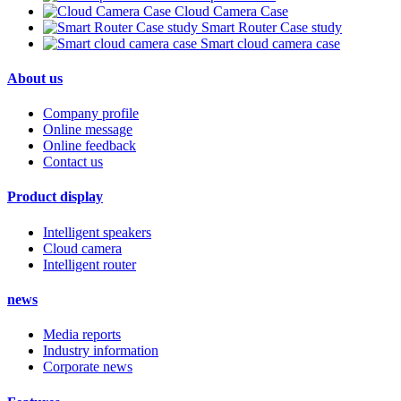
Cloud Camera Case
Smart Router Case study
Smart cloud camera case
About us
Company profile
Online message
Online feedback
Contact us
Product display
Intelligent speakers
Cloud camera
Intelligent router
news
Media reports
Industry information
Corporate news