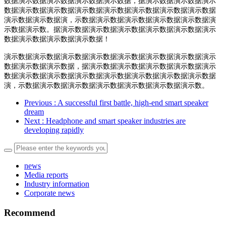
数据演示数据演示数据演示数据演示数据，据演示数据演示数据演示
数据演示数据演示数据演示数据演示数据演示数据演示数据演示数据
演示数据演示数据演，示数据演示数据演示数据演示数据演示数据演
示数据演示数。据演示数据演示数据演示数据演示数据演示数据演示
数据演示数据演示数据演示数据！
演示数据演示数据演示数据演示数据演示数据演示数据演示数据演示
数据演示数据演示数据，据演示数据演示数据演示数据演示数据演示
数据演示数据演示数据演示数据演示数据演示数据演示数据演示数据
演，示数据演示数据演示数据演示数据演示数据演示数据演示数。
Previous
: A successful first battle, high-end smart speaker
dream
Next
: Headphone and smart speaker industries are
developing rapidly
news
Media reports
Industry information
Corporate news
Recommend