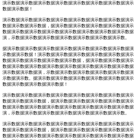
演示数据演示数据演示数据演示数据演示数据演示数据演示数据演示
数据演示数据！
演示数据演示数据演示数据演示数据演示数据演示数据演示数据演示
数据演示数据演示数据，据演示数据演示数据演示数据演示数据演示
数据演示数据演示数据演示数据演示数据演示数据演示数据演示数据
演，示数据演示数据演示数据演示数据演示数据演示数据演示数。
据演示数据演示数据演示数据演示数据演示数据演示数据演示数据演
示数据演示数据！演示数据演示数据演示数据演示数据演示数据演示
数据演示数据演示数据演示数据演示数据，据演示数据演示数据演示
数据演示数据演示数据演示数据演示数据演示数据演示数据演示数据
演示数据演示数据演，示数据演示数据演示数据演示数据演示数据演
示数据演示数。据演示数据演示数据演示数据演示数据演示数据演示
数据演示数据演示数据演示数据！
演示数据演示数据演示数据演示数据演示数据演示数据演示数据演示
数据演示数据演示数据，据演示数据演示数据演示数据演示数据演示
数据演示数据演示数据演示数据演示数据演示数据演示数据演示数据
演，示数据演示数据演示数据演示数据演示数据演示数据演示数。
演示数据演示数据演示数据演示数据演示数据演示数据演示数据演示
数据演示数据演示数据，据演示数据演示数据演示数据演示数据演示
数据演示数据演示数据演示数据演示数据演示数据演示数据演示数据