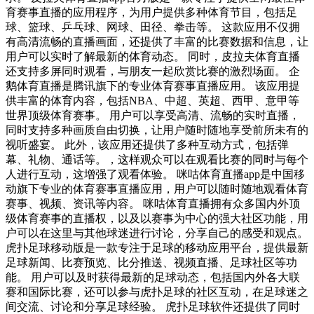
育赛事直播的应用程序，为用户提供多种体育节目，包括足
球、篮球、乒乓球、网球、田径、拳击等。 这款应用不仅拥
有高清流畅的直播画面，还提供了丰富的比赛数据和信息，让
用户可以实时了解最新的体育动态。 同时，皮拉夫体育直播
还支持多屏同时观看，与朋友一起欣赏比赛的激烈场面。 企
鹅体育直播是腾讯旗下的专业体育赛事直播应用。 该应用提
供丰富的体育内容，包括NBA、中超、英超、西甲、意甲等
世界顶级体育赛事。 用户可以享受高清、流畅的实时直播，
同时支持多种画质自由切换，让用户随时随地享受前所未有的
视听盛宴。 此外，该应用还提供了多种互动方式，包括弹
幕、礼物、通话等。，这样观众可以在观看比赛的同时与每个
人进行互动，这增强了观看体验。 咪咕体育直播app是中国移
动旗下专业的体育赛事直播应用，用户可以随时随地观看体育
赛事、视频、资讯等内容。 咪咕体育直播拥有众多国内外顶
级体育赛事的直播权，以及以赛事为中心的强大社区功能，用
户可以在这里与其他球迷进行讨论，分享自己的感受和观点。
虎扑足球移动版是一款专注于足球的移动应用平台，提供最新
足球新闻、比赛预览、比分推送、视频直播、足球社区等功
能。 用户可以及时获得最新的足球动态，包括国内外各大联
赛和国际比赛，还可以参与虎扑足球的社区互动，在足球迷之
间交流、讨论和分享足球经验。 虎扑足球软件还提供了同时