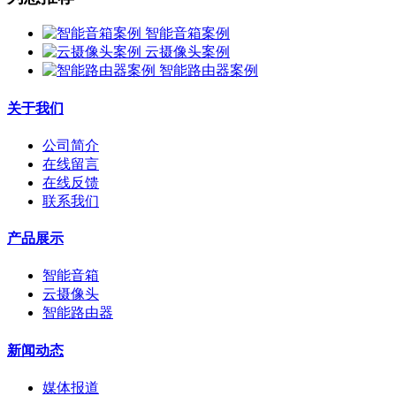
智能音箱案例
云摄像头案例
智能路由器案例
关于我们
公司简介
在线留言
在线反馈
联系我们
产品展示
智能音箱
云摄像头
智能路由器
新闻动态
媒体报道