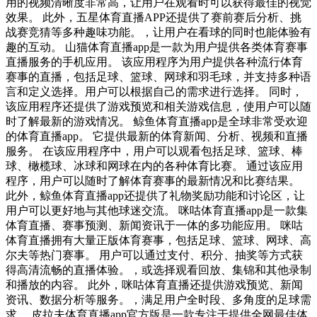
用的视频清晰度非常高，让用户在观看时可以获得最佳的视觉
效果。 此外，五星体育直播APP还提供了赛前赛后分析、挑
战赛竞猜等多种趣味功能。，让用户在看球的同时也能体验有
趣的互动。 山猫体育直播app是一款为用户提供各类体育赛事
直播服务的手机应用。 该应用程序为用户提供各种流行体育
赛事的直播，包括足球、篮球、网球和羽毛球，并支持多种语
言和定义选择。用户可以根据自己的需求进行选择。 同时，
该应用程序还提供了游戏预览和相关游戏信息，使用户可以随
时了解最新的游戏情况。 鲸鱼体育直播app是全球非常受欢迎
的体育直播app。 它提供最新的体育新闻、分析、视频和直播
服务。 在该应用程序中，用户可以观看包括足球、篮球、棒
球、橄榄球、冰球和网球在内的各种体育比赛。 通过该应用
程序，用户可以随时了解体育赛事的最新情况和比赛结果。
此外，鲸鱼体育直播app还提供了礼物奖励功能和讨论区，让
用户可以更好地与其他球迷交流。 咪咕体育直播app是一款集
体育直播、赛事预测、新闻资讯于一体的多功能应用。 咪咕
体育直播拥有大量正版体育赛事，包括足球、篮球、网球、高
尔夫等热门赛事。 用户可以通过支付、积分、抽奖等方式获
得高清流畅的直播体验。，或选择观看回放、集锦和其他录制
和播放的内容。 此外，咪咕体育直播还提供游戏预览、新闻
资讯、数据分析等服务。，满足用户全时段、多角度的足球需
求。 皮拉夫体育直播app官方版是一款专注于提供全网最佳体