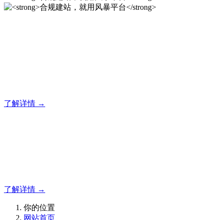
合规建站，就用风暴平台
风暴平台企业建站系统的研发，为你提供合规、安全、专业的
官网解决方案！
了解详情 →
合规建站，就用风暴平台
合规建站，就用风暴平台
了解详情 →
你的位置
网站首页