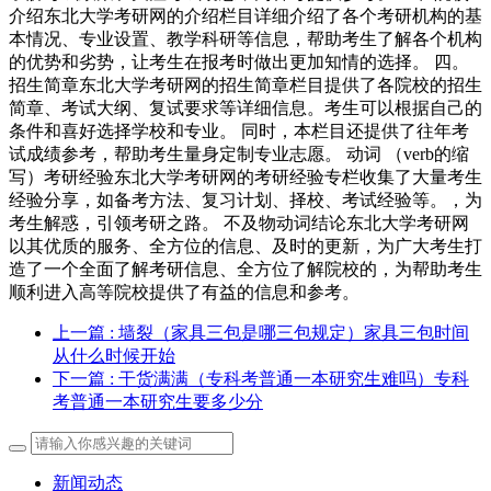
介绍东北大学考研网的介绍栏目详细介绍了各个考研机构的基
本情况、专业设置、教学科研等信息，帮助考生了解各个机构
的优势和劣势，让考生在报考时做出更加知情的选择。 四。
招生简章东北大学考研网的招生简章栏目提供了各院校的招生
简章、考试大纲、复试要求等详细信息。考生可以根据自己的
条件和喜好选择学校和专业。 同时，本栏目还提供了往年考
试成绩参考，帮助考生量身定制专业志愿。 动词 （verb的缩
写）考研经验东北大学考研网的考研经验专栏收集了大量考生
经验分享，如备考方法、复习计划、择校、考试经验等。，为
考生解惑，引领考研之路。 不及物动词结论东北大学考研网
以其优质的服务、全方位的信息、及时的更新，为广大考生打
造了一个全面了解考研信息、全方位了解院校的，为帮助考生
顺利进入高等院校提供了有益的信息和参考。
上一篇
: 墙裂（家具三包是哪三包规定）家具三包时间
从什么时候开始
下一篇
: 干货满满（专科考普通一本研究生难吗）专科
考普通一本研究生要多少分
新闻动态