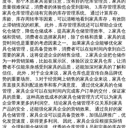
度等。那个木质家具需要注意，没有好的仓库管理员，家具的
质量很难保证，消费者的体验也会受到影响。 3.库存管理系统
家具仓库管理必须有完善的库存管理系统。 通过计算库存、
库龄、库存周转率等因素，可以清晰地看到家具库存，有效防
止滞销情况的积累。 此外，库存管理系统还可以帮助企业优
化仓储空，降低仓储成本，提高家具仓储管理效率。 2.家具仓
储和营销。消费者在选择家具时，除了价格和质量，家具的送
货时间也是重要的考虑因素之一。 如果家具企业能够优化家
具仓储管理，提高备货效率，消费者可以在短时间内拿到自己
需要的家具，这将促进企业的销售业绩。 2.家具企业把仓储作
为一种营销策略，比如在展示区、体验区设立家具仓库，让消
费者不仅能亲身感受到家具的品质，还能加深对家具的了解和
信任。 此外，对于企业来说，家具仓库也是宣传自身品牌优
势的重要场所。 3.对于经营网上销售的家具企业来说，家具仓
库直接关系到配送效率和客户满意度。 通过优化家具的仓储
管理，家具企业可以在短时间内完成客户订单的交付，保证家
具的质量。 这种高效低成本的家具仓储管理方式可以为家具
企业带来更多的利润空。 结论家具仓储管理不仅关系到家具
产品的安全，还能强化家具企业的营销效果。 通过良好的家
具仓储管理，家具企业可以提高备货效率，加强品牌推广，优
化发货速度，获得更多利润。 因此，家具企业应根据实际情
况，合理利用仓储环境、优秀的仓库管理人员和完善的库存管