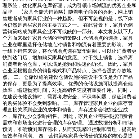
理系统，优化家具仓库管理，成为引领市场潮流的优秀企业和
品牌。 【家具仓储营销策略】随着电子商务的兴起，网上销
售逐渐成为家具行业的一种趋势。 但不可忽视的是，线下体
验仍然是购买家具的主要方式之一。 在此背景下，家具仓储
营销策略成为家具企业不可或缺的一部分。 本文将从以下几
个方面来探讨家具仓储的营销策略:1 .仓储地点的选择，家具
企业在哪里选择仓储地点对销售和物流有着重要的影响。 对
于线下销售来说，将仓储地点选在繁华商圈，可以让消费者更
快到达门店，增加购买家具的意愿。 对于线上销售，选择离
消费者近的仓库，可以满足抢购和快递的诉求。 因此，家具
企业应根据自身的销售模式和产品特点，选择合适的存放地
点。 二、仓储设施的建设仓储设施的建设不仅仅是为了产品
的保存，更是为了提高效率。 优秀的仓储设施可以提高仓储
效率，缩短物流时间，对提高销售速度有重要作用。 同时，
在建设仓储设施时，需要考虑安全、环保等问题，保证消费者
的购买体验不会受到影响。 三、库存管理家具企业的库存管
理直接关系到企业的成本和销售。 库存过多会增加企业成
本，库存过少会影响销售。 因此，家具企业需要根据消费者
需求和市场变化进行合理的库存管理。 通过数据分析和市场
预测，准确预测库存需求，从而实现精准控制和管理，提高销
售效率和利润。 四。营销策略家具仓储营销策略的核心是提