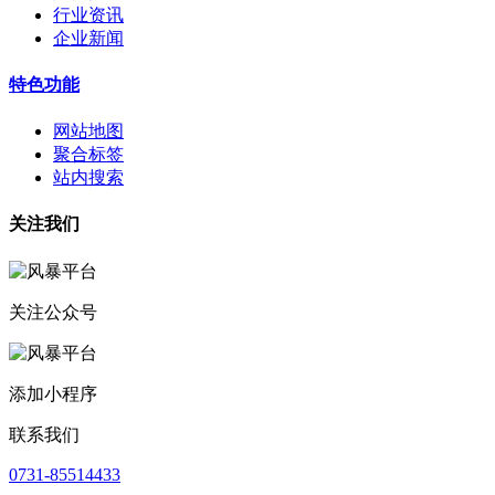
行业资讯
企业新闻
特色功能
网站地图
聚合标签
站内搜索
关注我们
关注公众号
添加小程序
联系我们
0731-85514433