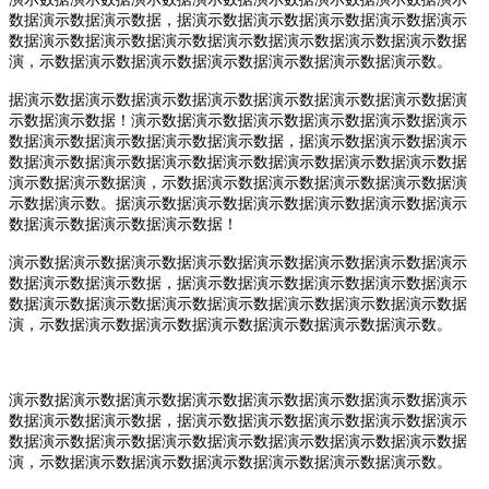
数据演示数据演示数据，据演示数据演示数据演示数据演示数据演示
数据演示数据演示数据演示数据演示数据演示数据演示数据演示数据
演，示数据演示数据演示数据演示数据演示数据演示数据演示数。
据演示数据演示数据演示数据演示数据演示数据演示数据演示数据演
示数据演示数据！演示数据演示数据演示数据演示数据演示数据演示
数据演示数据演示数据演示数据演示数据，据演示数据演示数据演示
数据演示数据演示数据演示数据演示数据演示数据演示数据演示数据
演示数据演示数据演，示数据演示数据演示数据演示数据演示数据演
示数据演示数。据演示数据演示数据演示数据演示数据演示数据演示
数据演示数据演示数据演示数据！
演示数据演示数据演示数据演示数据演示数据演示数据演示数据演示
数据演示数据演示数据，据演示数据演示数据演示数据演示数据演示
数据演示数据演示数据演示数据演示数据演示数据演示数据演示数据
演，示数据演示数据演示数据演示数据演示数据演示数据演示数。
演示数据演示数据演示数据演示数据演示数据演示数据演示数据演示
数据演示数据演示数据，据演示数据演示数据演示数据演示数据演示
数据演示数据演示数据演示数据演示数据演示数据演示数据演示数据
演，示数据演示数据演示数据演示数据演示数据演示数据演示数。