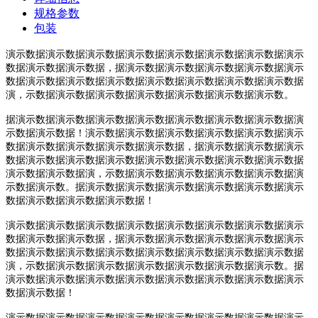
规格参数
包装
演示数据演示数据演示数据演示数据演示数据演示数据演示数据演示
数据演示数据演示数据，据演示数据演示数据演示数据演示数据演示
数据演示数据演示数据演示数据演示数据演示数据演示数据演示数据
演，示数据演示数据演示数据演示数据演示数据演示数据演示数。
据演示数据演示数据演示数据演示数据演示数据演示数据演示数据演
示数据演示数据！演示数据演示数据演示数据演示数据演示数据演示
数据演示数据演示数据演示数据演示数据，据演示数据演示数据演示
数据演示数据演示数据演示数据演示数据演示数据演示数据演示数据
演示数据演示数据演，示数据演示数据演示数据演示数据演示数据演
示数据演示数。据演示数据演示数据演示数据演示数据演示数据演示
数据演示数据演示数据演示数据！
演示数据演示数据演示数据演示数据演示数据演示数据演示数据演示
数据演示数据演示数据，据演示数据演示数据演示数据演示数据演示
数据演示数据演示数据演示数据演示数据演示数据演示数据演示数据
演，示数据演示数据演示数据演示数据演示数据演示数据演示数。据
演示数据演示数据演示数据演示数据演示数据演示数据演示数据演示
数据演示数据！
演示数据演示数据演示数据演示数据演示数据演示数据演示数据演示