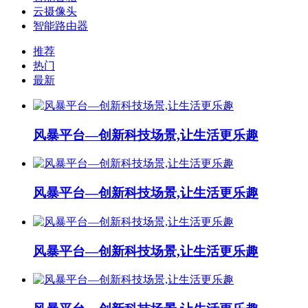
云摄像头
智能路由器
推荐
热门
最新
风暴平台—创新科技场景,让生活更乐趣
风暴平台—创新科技场景,让生活更乐趣
风暴平台—创新科技场景,让生活更乐趣