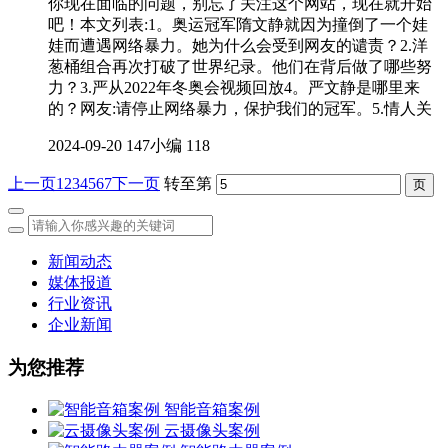
你现在面临的问题，别忘了关注这个网站，现在就开始
吧！本文列表:1。奥运冠军隋文静就因为撞倒了一个娃
娃而遭遇网络暴力。她为什么会受到网友的谴责？2.洋
葱桶组合再次打破了世界纪录。他们在背后做了哪些努
力？3.严从2022年冬奥会视频回放4。严文静是哪里来
的？网友:请停止网络暴力，保护我们的冠军。5.情人关
2024-09-20
147小编
118
上一页
1
2
3
4
5
6
7
下一页
转至第
新闻动态
媒体报道
行业资讯
企业新闻
为您推荐
智能音箱案例
云摄像头案例